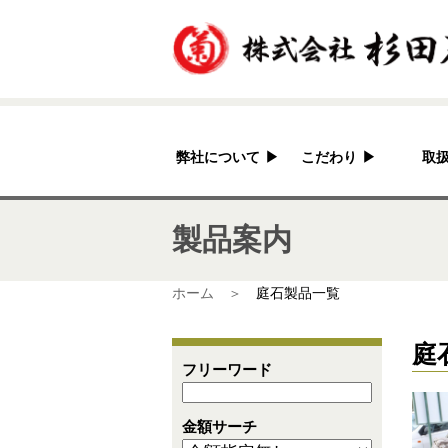
弊社について
▶
こだわり
▶
取
杉田石材店とは？
加工へのこだわり
製品案内
会社概要
国産の良さ
アクセス
作家紹介
ホーム ＞
庭石製品一覧
庭
フリーワード
金額サーチ