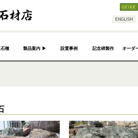
スタッフ
ENGLISH
扱石種
製品案内
▶
設置事例
記念碑製作
オーダ
灯篭
水鉢・蹲・噴水
神社・仏閣
彫刻品
石
骨董
造園資材
その他