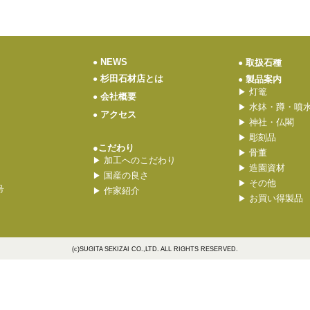
NEWS
●
取扱石種
●
杉田石材店とは
●
製品案内
●
灯篭
▶
会社概要
●
水鉢・蹲・噴
▶
アクセス
●
神社・仏閣
▶
彫刻品
▶
●こだわり
骨董
▶
加工へのこだわり
▶
造園資材
▶
国産の良さ
▶
その他
▶
号
作家紹介
▶
お買い得製品
▶
(c)SUGITA SEKIZAI CO.,LTD. ALL RIGHTS RESERVED.