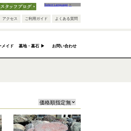
Select Language
▼
ブログ
アクセス
ご利用ガイド
よくある質問
ーメイド
墓地・墓石
▶
お問い合わせ
安心ポイント
お墓ができるまで
お墓のQ&A
お墓のリフォーム
墓地紹介
手作り五輪塔
永代供養