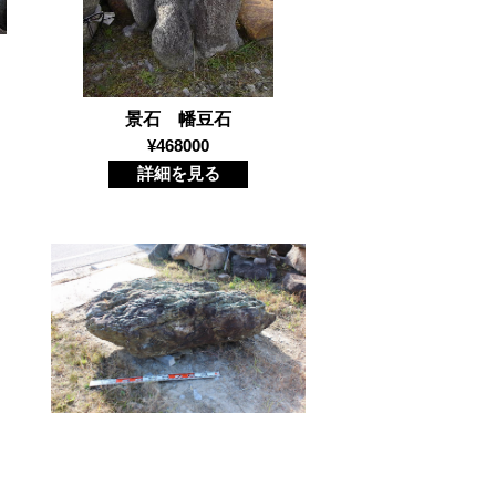
景石 幡豆石
¥468000
詳細を見る