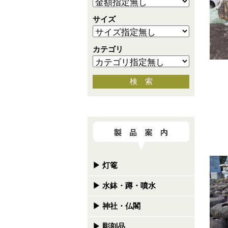
サイズ
カテゴリ
検 索
▶
灯篭
▶
水鉢・蹲・噴水
▶
神社・仏閣
▶
彫刻品