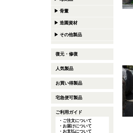
▶
骨董
▶
造園資材
▶
その他製品
復元・修復
人気製品
お買い得製品
宅急便可製品
ご利用ガイド
・ご注文について
・お届けについて
・お支払について