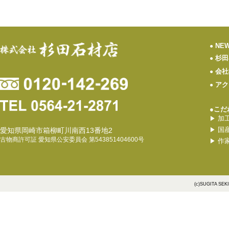
NE
●
杉田
●
会社
●
アク
●
●こだ
加
▶
国
愛知県岡崎市箱柳町川南西13番地2
▶
古物商許可証 愛知県公安委員会 第543851404600号
作
▶
(c)SUGITA SEK