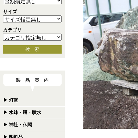
サイズ
カテゴリ
検 索
▶
灯篭
▶
水鉢・蹲・噴水
▶
神社・仏閣
▶
彫刻品