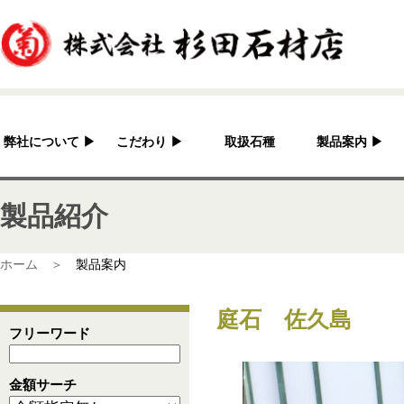
弊社について
▶
こだわり
▶
取扱石種
製品案内
▶
杉田石材店とは？
加工へのこだわり
灯篭
製品紹介
会社概要
国産の良さ
水鉢・蹲・噴水
アクセス
作家紹介
神社・仏閣
ホーム ＞
製品案内
彫刻品
庭石 佐久島
骨董
フリーワード
造園資材
金額サーチ
その他