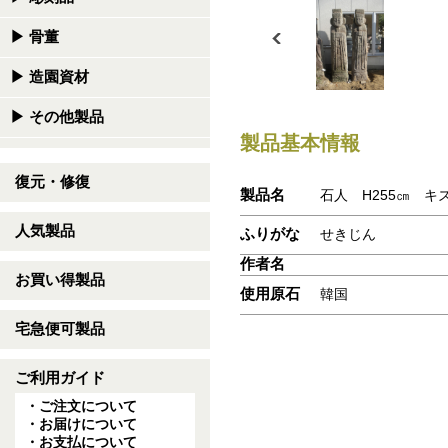
▶
骨董
▶
造園資材
▶
その他製品
製品基本情報
復元・修復
製品名
石人 H255㎝ キ
人気製品
ふりがな
せきじん
作者名
お買い得製品
使用原石
韓国
宅急便可製品
ご利用ガイド
・ご注文について
・お届けについて
・お支払について