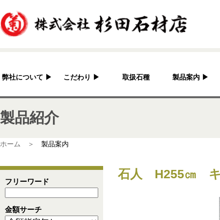
弊社について
▶
こだわり
▶
取扱石種
製品案内
▶
杉田石材店とは？
加工へのこだわり
灯篭
製品紹介
会社概要
国産の良さ
水鉢・蹲・噴水
アクセス
作家紹介
神社・仏閣
ホーム ＞
製品案内
彫刻品
石人 H255㎝ 
骨董
フリーワード
造園資材
金額サーチ
その他