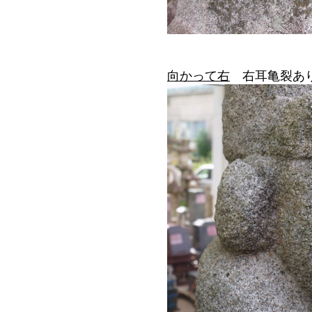
向かって右
右耳亀裂あ