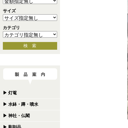
サイズ
カテゴリ
検 索
▶
灯篭
▶
水鉢・蹲・噴水
▶
神社・仏閣
▶
彫刻品