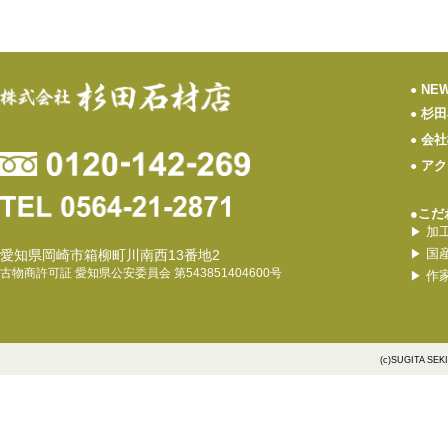
NE
●
杉田
●
会社
●
アク
●
●こだ
加
▶
国
愛知県岡崎市箱柳町川南西13番地2
▶
古物商許可証 愛知県公安委員会 第543851404600号
作
▶
(c)SUGITA SEK