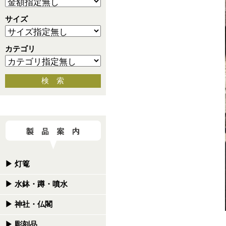
サイズ
カテゴリ
検 索
▶
灯篭
▶
水鉢・蹲・噴水
▶
神社・仏閣
▶
彫刻品