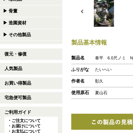
▶
骨董
▶
造園資材
▶
その他製品
製品基本情報
復元・修復
製品名
泰平 6.0尺ノミ №
人気製品
ふりがな
たいへい
作者名
彰久
お買い得製品
使用原石
夏山石
宅急便可製品
ご利用ガイド
・ご注文について
・お届けについて
・お支払について