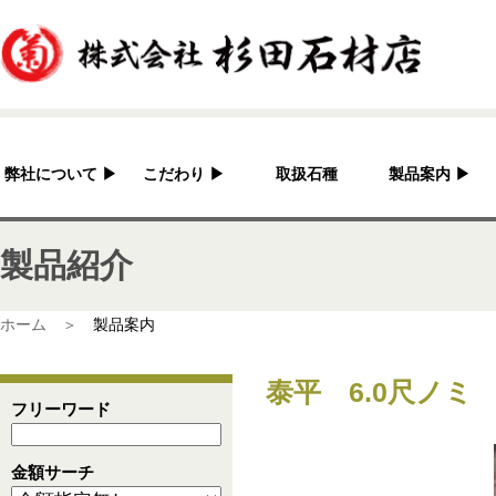
弊社について
▶
こだわり
▶
取扱石種
製品案内
▶
杉田石材店とは？
加工へのこだわり
灯篭
製品紹介
会社概要
国産の良さ
水鉢・蹲・噴水
アクセス
作家紹介
神社・仏閣
ホーム ＞
製品案内
彫刻品
泰平 6.0尺ノミ 
骨董
フリーワード
造園資材
金額サーチ
その他