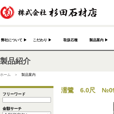
弊社について
▶
こだわり
▶
取扱石種
製品案内
▶
杉田石材店とは？
加工へのこだわり
灯篭
製品紹介
会社概要
国産の良さ
水鉢・蹲・噴水
アクセス
作家紹介
神社・仏閣
ホーム ＞
製品案内
彫刻品
濡鷺 6.0尺 №0
骨董
フリーワード
造園資材
金額サーチ
その他