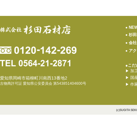
NE
●
杉田
●
会社
●
アク
●
●こだ
加
▶
国
愛知県岡崎市箱柳町川南西13番地2
▶
古物商許可証 愛知県公安委員会 第543851404600号
作
▶
(c)SUGITA SEK