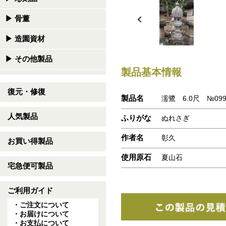
▶
骨董
▶
造園資材
▶
その他製品
製品基本情報
復元・修復
製品名
濡鷺 6.0尺 №09
人気製品
ふりがな
ぬれさぎ
作者名
彰久
お買い得製品
使用原石
夏山石
宅急便可製品
ご利用ガイド
・ご注文について
・お届けについて
・お支払について