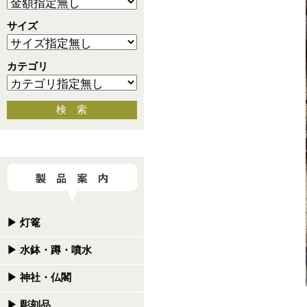
サイズ
カテゴリ
検 索
▶
灯篭
▶
水鉢・蹲・噴水
▶
神社・仏閣
▶
彫刻品