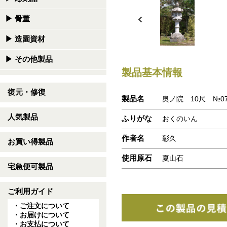
▶
骨董
▶
造園資材
▶
その他製品
製品基本情報
復元・修復
製品名
奥ノ院 10尺 №07
人気製品
ふりがな
おくのいん
作者名
彰久
お買い得製品
使用原石
夏山石
宅急便可製品
ご利用ガイド
・ご注文について
・お届けについて
・お支払について