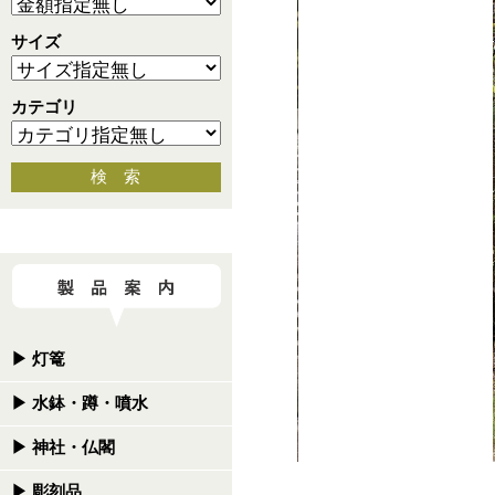
サイズ
カテゴリ
検 索
▶
灯篭
▶
水鉢・蹲・噴水
▶
神社・仏閣
▶
彫刻品