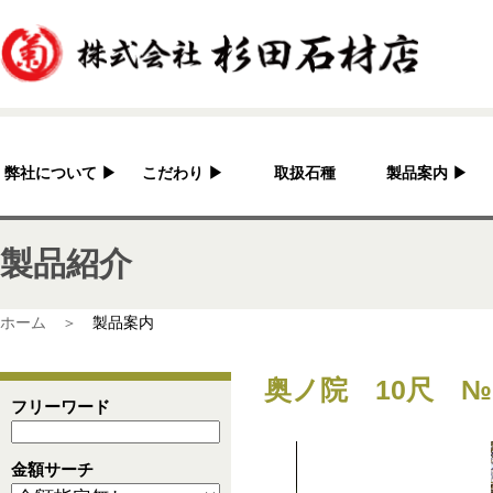
弊社について
▶
こだわり
▶
取扱石種
製品案内
▶
杉田石材店とは？
加工へのこだわり
灯篭
製品紹介
会社概要
国産の良さ
水鉢・蹲・噴水
アクセス
作家紹介
神社・仏閣
ホーム ＞
製品案内
彫刻品
奥ノ院 10尺 №0
骨董
フリーワード
造園資材
金額サーチ
その他