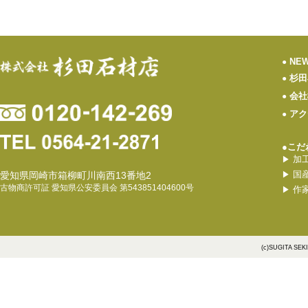
NE
●
杉田
●
会社
●
アク
●
●こだ
加
▶
国
愛知県岡崎市箱柳町川南西13番地2
▶
古物商許可証 愛知県公安委員会 第543851404600号
作
▶
(c)SUGITA SEK