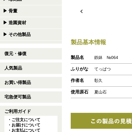
▶
骨董
▶
造園資材
▶
その他製品
製品基本情報
復元・修復
製品名
鉄鉢 №064
人気製品
ふりがな
てっぱつ
作者名
彰久
お買い得製品
使用原石
夏山石
宅急便可製品
ご利用ガイド
・ご注文について
・お届けについて
・お支払について