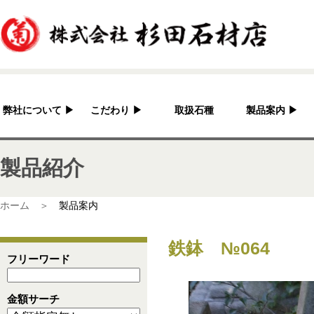
弊社について
▶
こだわり
▶
取扱石種
製品案内
▶
杉田石材店とは？
加工へのこだわり
灯篭
製品紹介
会社概要
国産の良さ
水鉢・蹲・噴水
アクセス
作家紹介
神社・仏閣
ホーム ＞
製品案内
彫刻品
鉄鉢 №064
骨董
フリーワード
造園資材
金額サーチ
その他