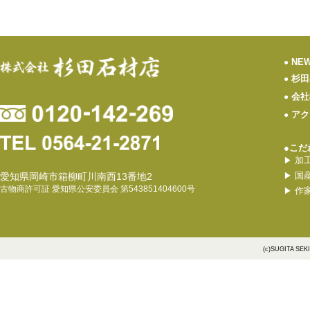
NE
●
杉田
●
会社
●
アク
●
●こだ
加
▶
国
愛知県岡崎市箱柳町川南西13番地2
▶
古物商許可証 愛知県公安委員会 第543851404600号
作
▶
(c)SUGITA SEK