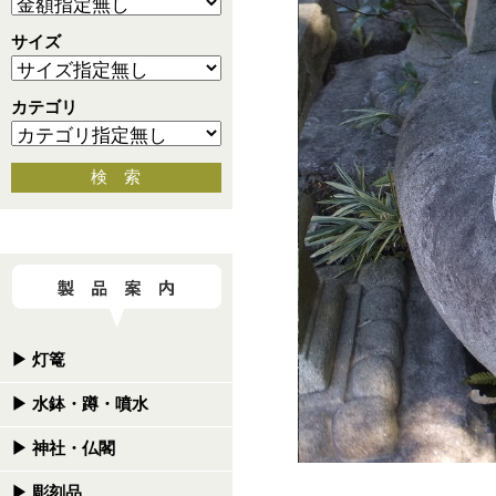
サイズ
カテゴリ
検 索
▶
灯篭
▶
水鉢・蹲・噴水
▶
神社・仏閣
▶
彫刻品