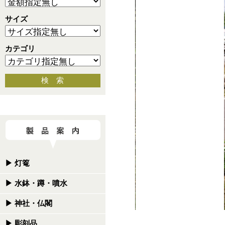
サイズ
カテゴリ
検 索
▶
灯篭
▶
水鉢・蹲・噴水
▶
神社・仏閣
▶
彫刻品