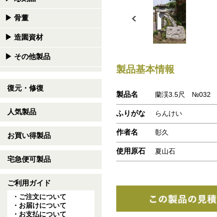
▶
骨董
▶
造園資材
▶
その他製品
製品基本情報
復元・修復
製品名
蘭渓3.5尺 №032
人気製品
ふりがな
らんけい
作者名
彰久
お買い得製品
使用原石
夏山石
宅急便可製品
ご利用ガイド
・ご注文について
・お届けについて
・お支払について