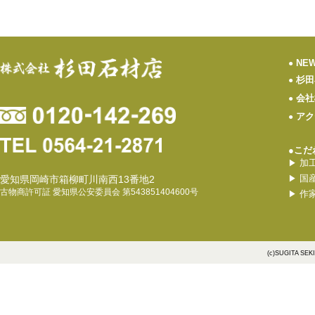
NE
●
杉田
●
会社
●
アク
●
●こだ
加
▶
国
愛知県岡崎市箱柳町川南西13番地2
▶
古物商許可証 愛知県公安委員会 第543851404600号
作
▶
(c)SUGITA SEK