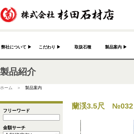
弊社について
▶
こだわり
▶
取扱石種
製品案内
▶
杉田石材店とは？
加工へのこだわり
灯篭
製品紹介
会社概要
国産の良さ
水鉢・蹲・噴水
アクセス
作家紹介
神社・仏閣
ホーム ＞
製品案内
彫刻品
蘭渓3.5尺 №032
骨董
フリーワード
造園資材
金額サーチ
その他