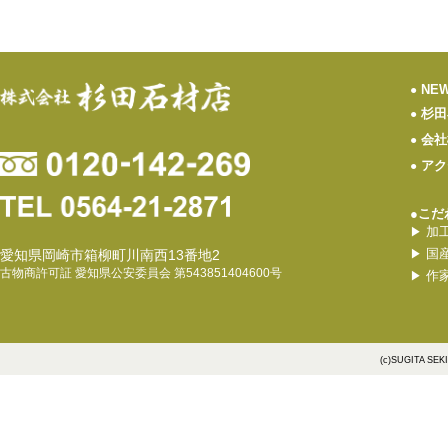
NE
●
杉田
●
会社
●
アク
●
●こだ
加
▶
国
愛知県岡崎市箱柳町川南西13番地2
▶
古物商許可証 愛知県公安委員会 第543851404600号
作
▶
(c)SUGITA SEK