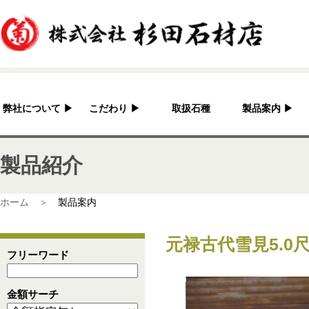
弊社について
▶
こだわり
▶
取扱石種
製品案内
▶
杉田石材店とは？
加工へのこだわり
灯篭
製品紹介
会社概要
国産の良さ
水鉢・蹲・噴水
アクセス
作家紹介
神社・仏閣
ホーム ＞
製品案内
彫刻品
元禄古代雪見5.0尺
骨董
フリーワード
造園資材
金額サーチ
その他