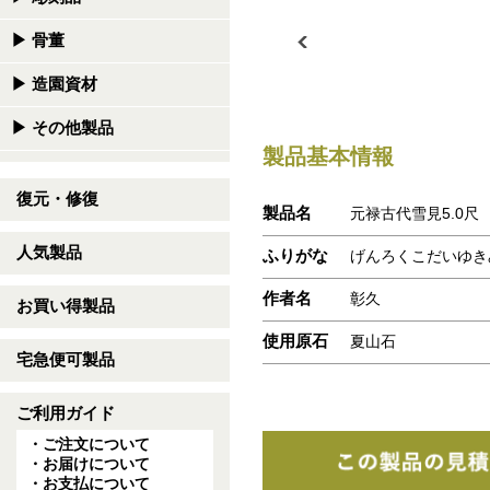
▶
骨董
▶
造園資材
▶
その他製品
製品基本情報
復元・修復
製品名
元禄古代雪見5.0尺 
人気製品
ふりがな
げんろくこだいゆき
作者名
彰久
お買い得製品
使用原石
夏山石
宅急便可製品
ご利用ガイド
・ご注文について
・お届けについて
・お支払について