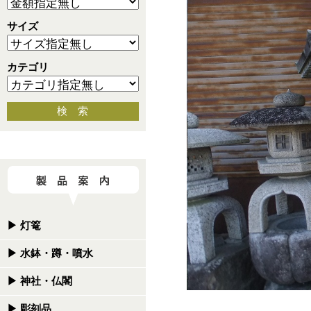
サイズ
カテゴリ
検 索
▶
灯篭
▶
水鉢・蹲・噴水
▶
神社・仏閣
▶
彫刻品