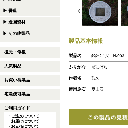
▶
骨董
▶
造園資材
▶
その他製品
製品基本情報
復元・修復
製品名
銭鉢2.1尺 №003
人気製品
ふりがな
ぜにばち
作者名
彰久
お買い得製品
使用原石
夏山石
宅急便可製品
ご利用ガイド
・ご注文について
・お届けについて
・お支払について