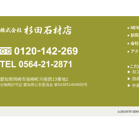
NE
●
杉田
●
会社
●
アク
●
●こだ
加
▶
国
愛知県岡崎市箱柳町川南西13番地2
▶
古物商許可証 愛知県公安委員会 第543851404600号
作
▶
(c)SUGITA SEK