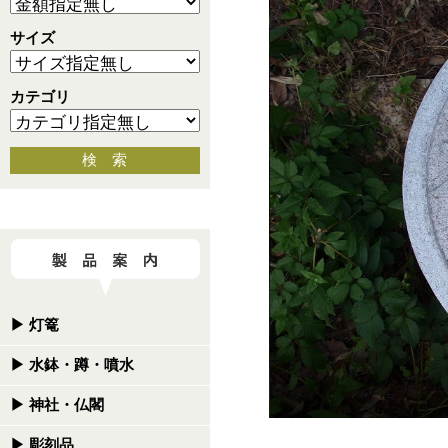
サイズ
カテゴリ
検 索
▶
灯篭
▶
水鉢・蹲・噴水
▶
神社・仏閣
▶
彫刻品