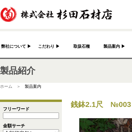
弊社について
▶
こだわり
▶
取扱石種
製品案内
▶
杉田石材店とは？
加工へのこだわり
灯篭
製品紹介
会社概要
国産の良さ
水鉢・蹲・噴水
アクセス
作家紹介
神社・仏閣
ホーム ＞
製品案内
彫刻品
銭鉢2.1尺 №003
骨董
フリーワード
造園資材
金額サーチ
その他