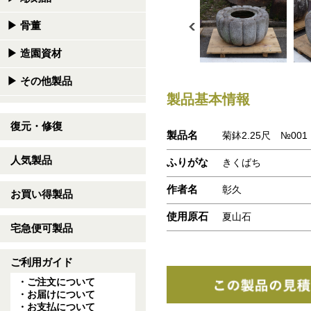
▶
骨董
▶
造園資材
▶
その他製品
製品基本情報
復元・修復
製品名
菊鉢2.25尺 №001
人気製品
ふりがな
きくばち
作者名
彰久
お買い得製品
使用原石
夏山石
宅急便可製品
ご利用ガイド
・ご注文について
・お届けについて
・お支払について