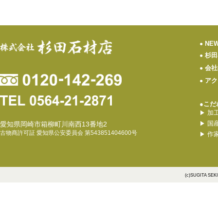
NE
●
杉田
●
会社
●
アク
●
●こだ
加
▶
国
愛知県岡崎市箱柳町川南西13番地2
▶
古物商許可証 愛知県公安委員会 第543851404600号
作
▶
(c)SUGITA SEK