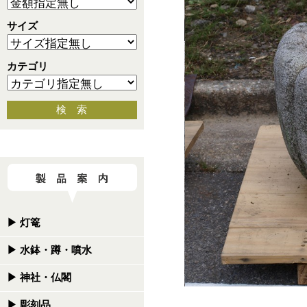
サイズ
カテゴリ
検 索
▶
灯篭
▶
水鉢・蹲・噴水
▶
神社・仏閣
▶
彫刻品