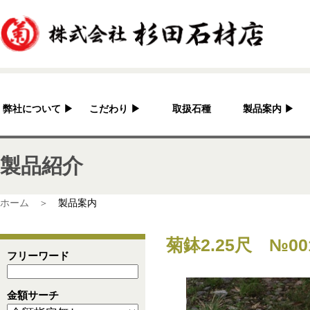
弊社について
▶
こだわり
▶
取扱石種
製品案内
▶
杉田石材店とは？
加工へのこだわり
灯篭
製品紹介
会社概要
国産の良さ
水鉢・蹲・噴水
アクセス
作家紹介
神社・仏閣
ホーム ＞
製品案内
彫刻品
菊鉢2.25尺 №00
骨董
フリーワード
造園資材
金額サーチ
その他