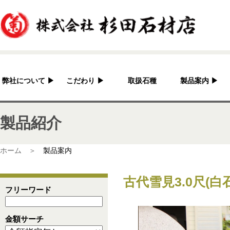
弊社について
▶
こだわり
▶
取扱石種
製品案内
▶
杉田石材店とは？
加工へのこだわり
灯篭
製品紹介
会社概要
国産の良さ
水鉢・蹲・噴水
アクセス
作家紹介
神社・仏閣
ホーム ＞
製品案内
彫刻品
古代雪見3.0尺(白
骨董
フリーワード
造園資材
金額サーチ
その他