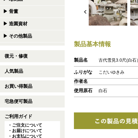
▶
骨董
▶
造園資材
▶
その他製品
製品基本情報
復元・修復
製品名
古代雪見3.0尺(白石
人気製品
ふりがな
こだいゆきみ
作者名
お買い得製品
使用原石
白石
宅急便可製品
ご利用ガイド
・ご注文について
・お届けについて
・お支払について