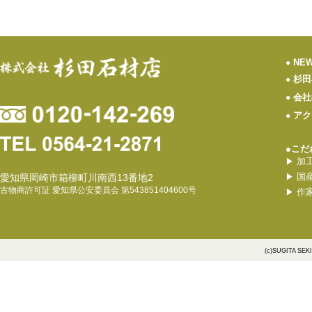
NE
●
杉田
●
会社
●
アク
●
●こだ
加
▶
国
愛知県岡崎市箱柳町川南西13番地2
▶
古物商許可証 愛知県公安委員会 第543851404600号
作
▶
(c)SUGITA SEK