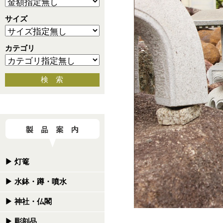
サイズ
カテゴリ
検 索
▶
灯篭
▶
水鉢・蹲・噴水
▶
神社・仏閣
▶
彫刻品