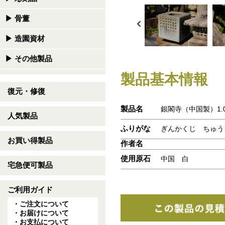
▶
骨董
▶
造園資材
▶
その他製品
製品基本情報
復元・修復
製品名
銀閣寺（中国製）1.
人気製品
ふりがな
ぎんかくじ ちゅう
お買い得製品
作者名
使用原石
中国 白
宅急便可製品
ご利用ガイド
・ご注文について
・お届けについて
・お支払について