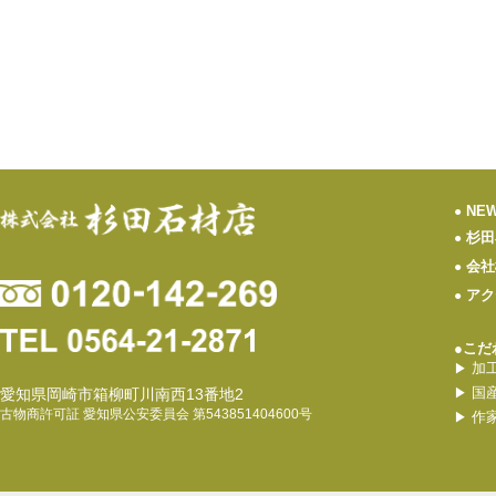
NE
●
杉田
●
会社
●
アク
●
●こだ
加
▶
国
愛知県岡崎市箱柳町川南西13番地2
▶
古物商許可証 愛知県公安委員会 第543851404600号
作
▶