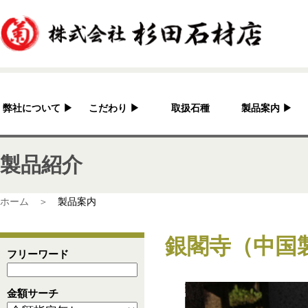
弊社について
▶
こだわり
▶
取扱石種
製品案内
▶
杉田石材店とは？
加工へのこだわり
灯篭
製品紹介
会社概要
国産の良さ
水鉢・蹲・噴水
アクセス
作家紹介
神社・仏閣
ホーム ＞
製品案内
彫刻品
銀閣寺（中国製
骨董
フリーワード
造園資材
金額サーチ
その他