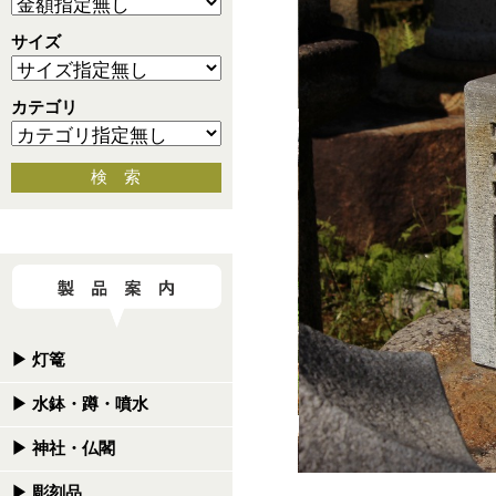
サイズ
カテゴリ
検 索
▶
灯篭
▶
水鉢・蹲・噴水
▶
神社・仏閣
▶
彫刻品