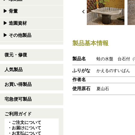
▶
骨董
▶
造園資材
▶
その他製品
製品基本情報
復元・修復
製品名
蛙の水盤 台石付（
人気製品
ふりがな
かえるのすいばん
作者名
お買い得製品
使用原石
夏山石
宅急便可製品
ご利用ガイド
・ご注文について
・お届けについて
・お支払について