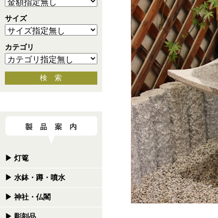
サイズ
カテゴリ
検 索
▶
灯篭
▶
水鉢・蹲・噴水
▶
神社・仏閣
▶
彫刻品