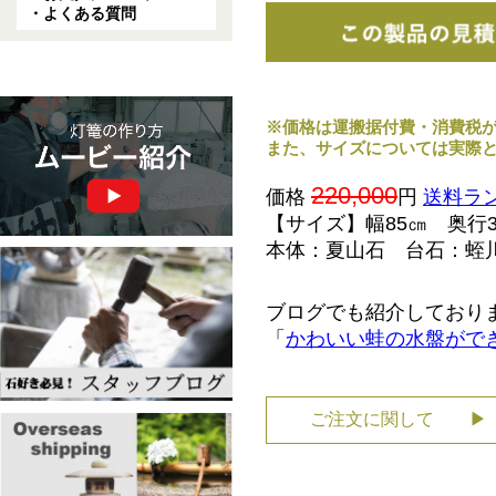
・よくある質問
※価格は運搬据付費・消費税
また、サイズについては実際
220,000
価格
円
送料ラ
【サイズ】幅85㎝ 奥行3
本体：夏山石 台石：蛭
ブログでも紹介しており
「
かわいい蛙の水盤がで
ご注文に関して ▶