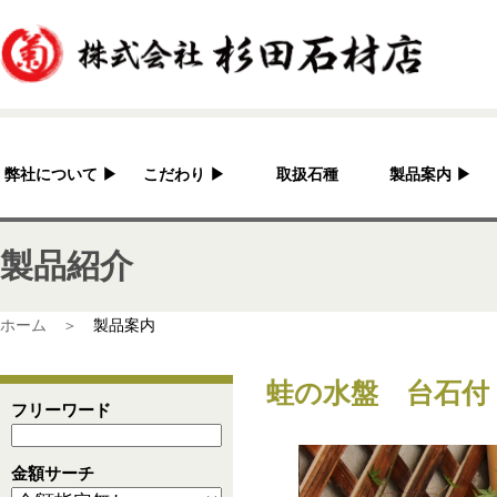
弊社について
▶
こだわり
▶
取扱石種
製品案内
▶
杉田石材店とは？
加工へのこだわり
灯篭
製品紹介
会社概要
国産の良さ
水鉢・蹲・噴水
アクセス
作家紹介
神社・仏閣
ホーム ＞
製品案内
彫刻品
蛙の水盤 台石付
骨董
フリーワード
造園資材
金額サーチ
その他