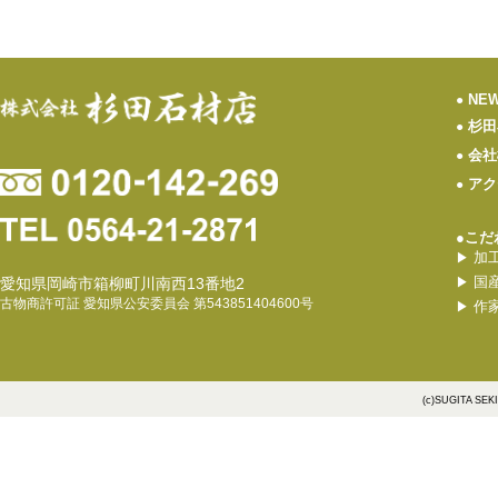
NE
●
杉田
●
会社
●
アク
●
●こだ
加
▶
国
愛知県岡崎市箱柳町川南西13番地2
▶
古物商許可証 愛知県公安委員会 第543851404600号
作
▶
(c)SUGITA SEK