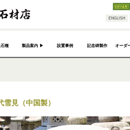
スタッフ
ENGLISH
扱石種
製品案内
▶
設置事例
記念碑製作
オーダ
灯篭
水鉢・蹲・噴水
神社・仏閣
彫刻品
代雪見（中国製）
骨董
造園資材
その他