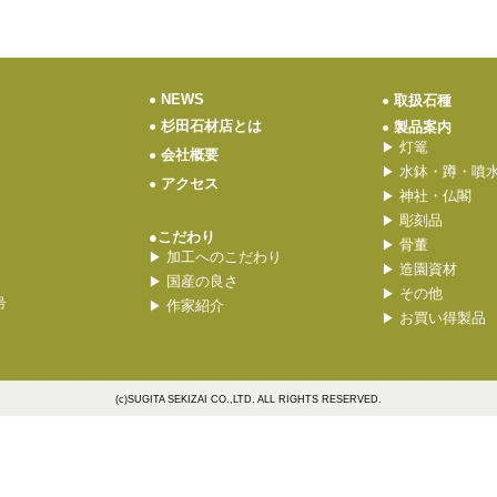
NEWS
●
取扱石種
●
杉田石材店とは
●
製品案内
●
灯篭
▶
会社概要
●
水鉢・蹲・噴
▶
アクセス
●
神社・仏閣
▶
彫刻品
▶
●こだわり
骨董
▶
加工へのこだわり
▶
造園資材
▶
国産の良さ
▶
その他
▶
号
作家紹介
▶
お買い得製品
▶
(c)SUGITA SEKIZAI CO.,LTD. ALL RIGHTS RESERVED.