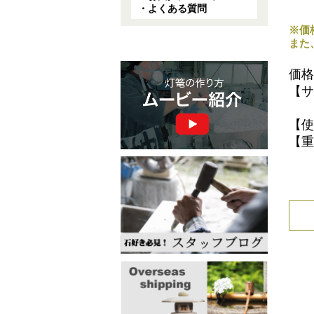
・よくある質問
※価
また
価
【サ
高
【使
【重