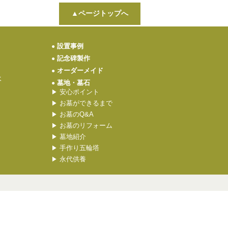
▲ページトップへ
設置事例
●
記念碑製作
●
オーダーメイド
●
水
墓地・墓石
●
安心ポイント
▶
お墓ができるまで
▶
お墓のQ&A
▶
お墓のリフォーム
▶
墓地紹介
▶
手作り五輪塔
▶
永代供養
▶