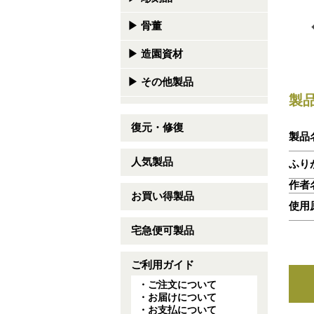
▶
骨董
▶
造園資材
▶
その他製品
製
復元・修復
製品
人気製品
ふり
作者
お買い得製品
使用
宅急便可製品
ご利用ガイド
・ご注文について
・お届けについて
・お支払について