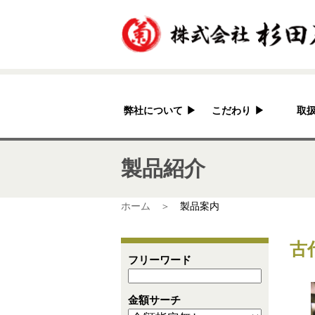
弊社について
▶
こだわり
▶
取
杉田石材店とは？
加工へのこだわり
製品紹介
会社概要
国産の良さ
アクセス
作家紹介
ホーム ＞
製品案内
古
フリーワード
金額サーチ