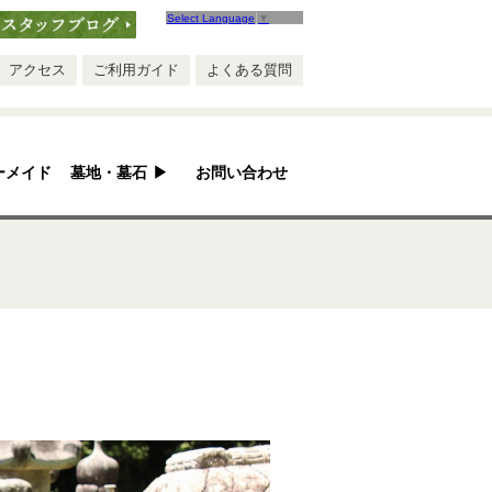
Select Language
▼
ブログ
アクセス
ご利用ガイド
よくある質問
ーメイド
墓地・墓石
▶
お問い合わせ
安心ポイント
お墓ができるまで
お墓のQ&A
お墓のリフォーム
墓地紹介
手作り五輪塔
永代供養