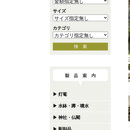
サイズ
カテゴリ
検 索
▶
灯篭
▶
水鉢・蹲・噴水
▶
神社・仏閣
▶
彫刻品