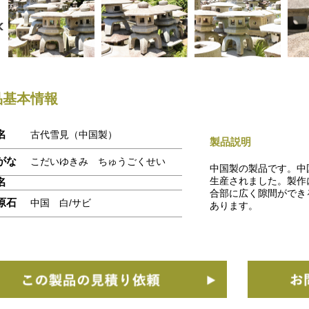
品基本情報
名
古代雪見（中国製）
製品説明
がな
こだいゆきみ ちゅうごくせい
中国製の製品です。中
生産されました。製作
名
合部に広く隙間ができ
原石
中国 白/サビ
あります。