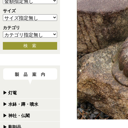
サイズ
カテゴリ
検 索
▶
灯篭
▶
水鉢・蹲・噴水
▶
神社・仏閣
▶
彫刻品