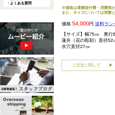
・よくある質問
※価格は運搬据付費・消費税
また、サイズについては実際
54,000
価格
円
送料ラン
【サイズ】幅75㎝ 奥行6
蓮弁（花の彫刻）直径52
水穴直径27㎝
ご注文に関して ▶