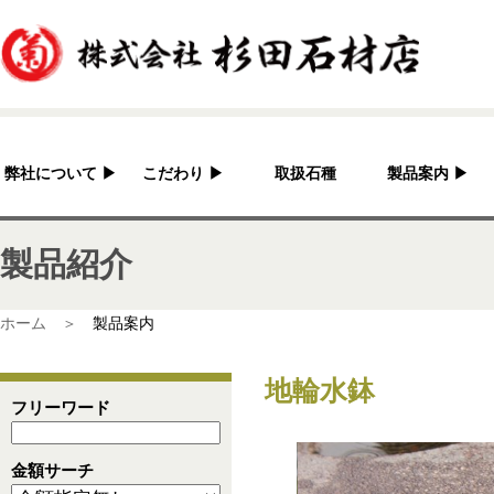
弊社について
▶
こだわり
▶
取扱石種
製品案内
▶
杉田石材店とは？
加工へのこだわり
灯篭
製品紹介
会社概要
国産の良さ
水鉢・蹲・噴水
アクセス
作家紹介
神社・仏閣
ホーム ＞
製品案内
彫刻品
地輪水鉢
骨董
フリーワード
造園資材
金額サーチ
その他