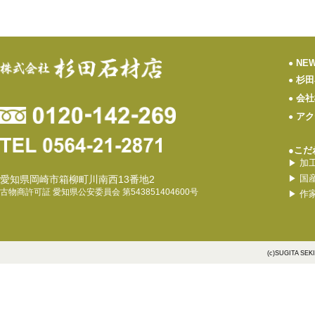
NE
●
杉田
●
会社
●
アク
●
●こだ
加
▶
国
愛知県岡崎市箱柳町川南西13番地2
▶
古物商許可証 愛知県公安委員会 第543851404600号
作
▶
(c)SUGITA SEK