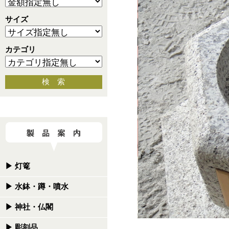
サイズ
カテゴリ
検 索
▶
灯篭
▶
水鉢・蹲・噴水
▶
神社・仏閣
▶
彫刻品