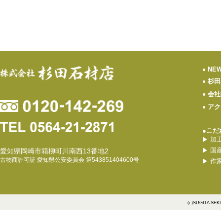
NE
●
杉田
●
会社
●
アク
●
●こだ
加
▶
国
愛知県岡崎市箱柳町川南西13番地2
▶
古物商許可証 愛知県公安委員会 第543851404600号
作
▶
(c)SUGITA SEK