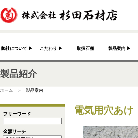
弊社について
▶
こだわり
▶
取扱石種
製品案内
▶
杉田石材店とは？
加工へのこだわり
灯篭
製品紹介
会社概要
国産の良さ
水鉢・蹲・噴水
アクセス
作家紹介
神社・仏閣
ホーム ＞
製品案内
彫刻品
電気用穴あけ
骨董
フリーワード
造園資材
金額サーチ
その他