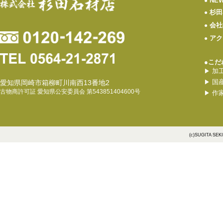
NE
●
杉田
●
会社
●
アク
●
●こだ
加
▶
国
愛知県岡崎市箱柳町川南西13番地2
▶
古物商許可証 愛知県公安委員会 第543851404600号
作
▶
(c)SUGITA SEK