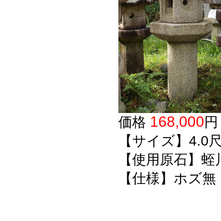
168,000
価格
【サイズ】4.0
尺
【使用原石】蛭
【仕様】ホズ無