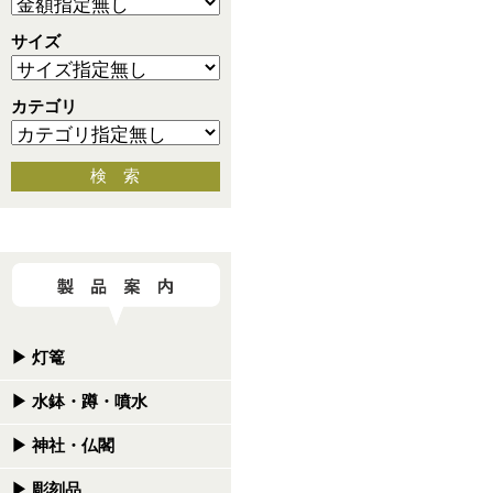
サイズ
カテゴリ
検 索
▶
灯篭
▶
水鉢・蹲・噴水
▶
神社・仏閣
▶
彫刻品