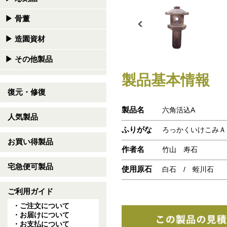
▶
骨董
▶
造園資材
▶
その他製品
製品基本情報
復元・修復
製品名
六角活込A
人気製品
ふりがな
ろっかくいけこみＡ
お買い得製品
作者名
竹山 寿石
宅急便可製品
使用原石
白石 / 蛭川石
ご利用ガイド
・ご注文について
・お届けについて
・お支払について