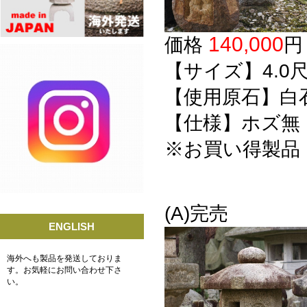
140,000
価格
【サイズ】4.0
尺
【使用原石】白
【仕様】ホズ無
※お買い得製品
(A)完
ENGLISH
海外へも製品を発送しておりま
す。お気軽にお問い合わせ下さ
い。