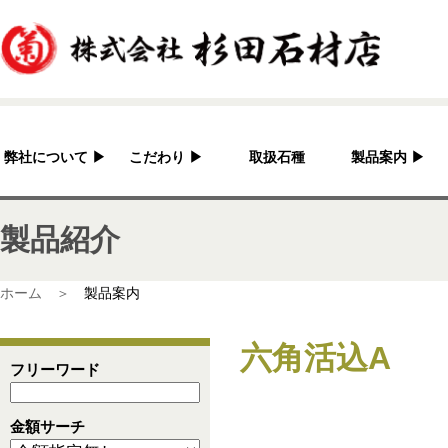
弊社について
▶
こだわり
▶
取扱石種
製品案内
▶
杉田石材店とは？
加工へのこだわり
灯篭
製品紹介
会社概要
国産の良さ
水鉢・蹲・噴水
アクセス
作家紹介
神社・仏閣
ホーム ＞
製品案内
彫刻品
六角活込A
骨董
フリーワード
造園資材
金額サーチ
その他