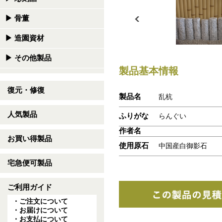
▶
骨董
▶
造園資材
▶
その他製品
製品基本情報
復元・修復
製品名
乱杭
人気製品
ふりがな
らんぐい
作者名
お買い得製品
使用原石
中国産白御影石
宅急便可製品
ご利用ガイド
・ご注文について
・お届けについて
・お支払について