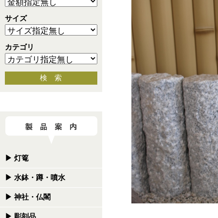
サイズ
カテゴリ
検 索
▶
灯篭
▶
水鉢・蹲・噴水
▶
神社・仏閣
▶
彫刻品