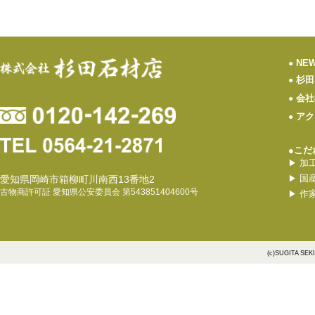
NE
●
杉田
●
会社
●
アク
●
●こだ
加
▶
国
愛知県岡崎市箱柳町川南西13番地2
▶
古物商許可証 愛知県公安委員会 第543851404600号
作
▶
(c)SUGITA SEK