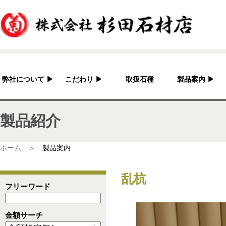
弊社について
▶
こだわり
▶
取扱石種
製品案内
▶
杉田石材店とは？
加工へのこだわり
灯篭
製品紹介
会社概要
国産の良さ
水鉢・蹲・噴水
アクセス
作家紹介
神社・仏閣
ホーム ＞
製品案内
彫刻品
乱杭
骨董
フリーワード
造園資材
金額サーチ
その他