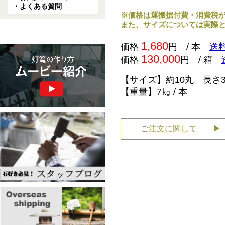
・よくある質問
※価格は運搬据付費・消費税
また、サイズについては実際
1,680
価格
円 / 本
送
130,000
価格
円 / 箱
【サイズ】約10丸 長さ3
【重量】7㎏ / 本
ご注文に関して ▶