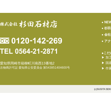
NE
●
杉田
●
会社
●
アク
●
●こだ
加
▶
国
愛知県岡崎市箱柳町川南西13番地2
▶
古物商許可証 愛知県公安委員会 第543851404600号
作
▶
(c)SUGITA SEK