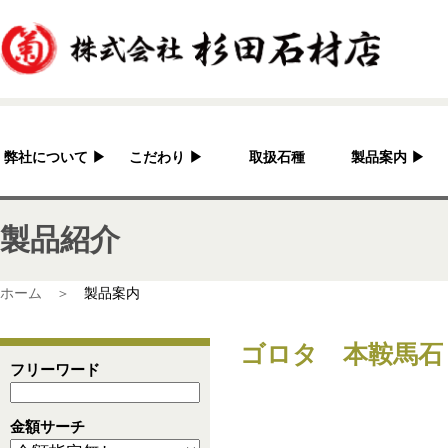
弊社について
▶
こだわり
▶
取扱石種
製品案内
▶
杉田石材店とは？
加工へのこだわり
灯篭
製品紹介
会社概要
国産の良さ
水鉢・蹲・噴水
アクセス
作家紹介
神社・仏閣
ホーム ＞
製品案内
彫刻品
ゴロタ 本鞍馬石
骨董
フリーワード
造園資材
金額サーチ
その他