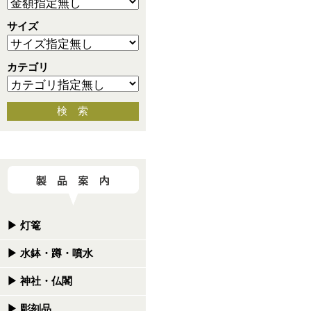
サイズ
カテゴリ
検 索
▶
灯篭
▶
水鉢・蹲・噴水
▶
神社・仏閣
▶
彫刻品