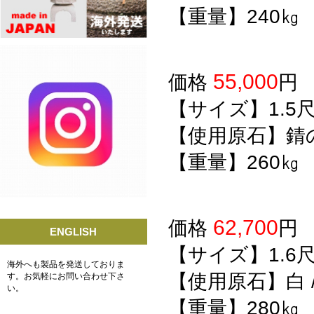
【重量】240㎏
55,000
価格
【サイズ】1.5
【使用原石】錆
【重量】260㎏
62,700
価格
ENGLISH
【サイズ】1.6
海外へも製品を発送しておりま
【使用原石】白 /
す。お気軽にお問い合わせ下さ
い。
【重量】280㎏