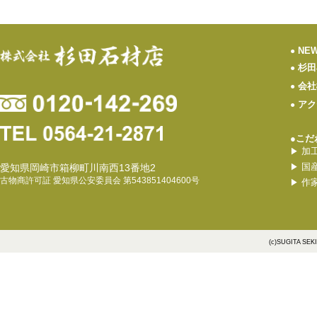
NE
●
杉田
●
会社
●
アク
●
●こだ
加
▶
国
愛知県岡崎市箱柳町川南西13番地2
▶
古物商許可証 愛知県公安委員会 第543851404600号
作
▶
(c)SUGITA SEK