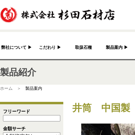
弊社について
▶
こだわり
▶
取扱石種
製品案内
▶
杉田石材店とは？
加工へのこだわり
灯篭
製品紹介
会社概要
国産の良さ
水鉢・蹲・噴水
アクセス
作家紹介
神社・仏閣
ホーム ＞
製品案内
彫刻品
井筒 中国製
骨董
フリーワード
造園資材
金額サーチ
その他