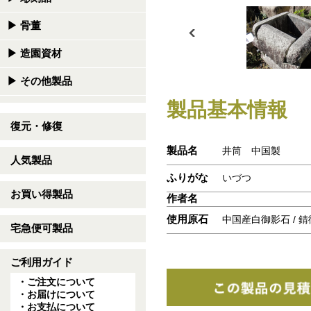
▶
骨董
▶
造園資材
▶
その他製品
製品基本情報
復元・修復
製品名
井筒 中国製
人気製品
ふりがな
いづつ
お買い得製品
作者名
使用原石
中国産白御影石 / 
宅急便可製品
ご利用ガイド
・ご注文について
・お届けについて
・お支払について