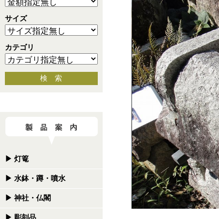
サイズ
カテゴリ
検 索
▶
灯篭
▶
水鉢・蹲・噴水
▶
神社・仏閣
▶
彫刻品