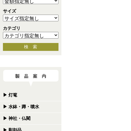
サイズ
カテゴリ
検 索
▶
灯篭
▶
水鉢・蹲・噴水
▶
神社・仏閣
▶
彫刻品