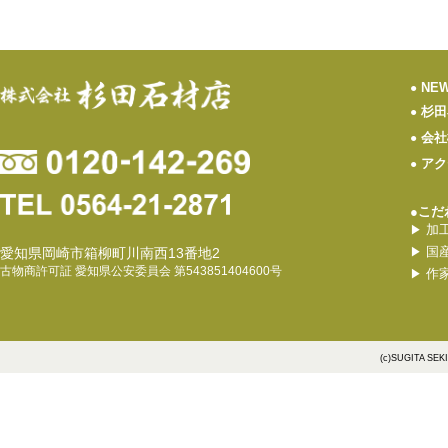
NE
●
杉田
●
会社
●
アク
●
●こだ
加
▶
国
愛知県岡崎市箱柳町川南西13番地2
▶
古物商許可証 愛知県公安委員会 第543851404600号
作
▶
(c)SUGITA SEK