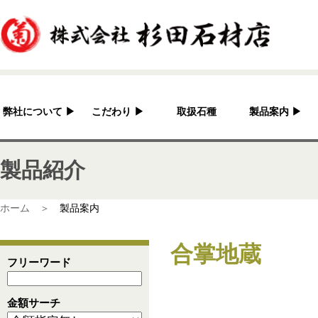
弊社について
▶
こだわり
▶
取扱石種
製品案内
▶
杉田石材店とは？
加工へのこだわり
灯篭
製品紹介
会社概要
国産の良さ
水鉢・蹲・噴水
アクセス
作家紹介
神社・仏閣
ホーム ＞
製品案内
彫刻品
合掌地蔵
骨董
フリーワード
造園資材
金額サーチ
その他