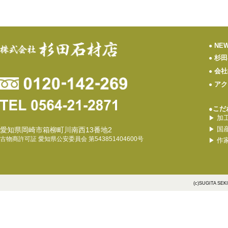
NE
●
杉田
●
会社
●
アク
●
●こだ
加
▶
国
愛知県岡崎市箱柳町川南西13番地2
▶
古物商許可証 愛知県公安委員会 第543851404600号
作
▶
(c)SUGITA SEK