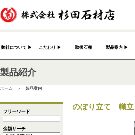
弊社について
▶
こだわり
▶
取扱石種
製品案内
▶
杉田石材店とは？
加工へのこだわり
灯篭
製品紹介
会社概要
国産の良さ
水鉢・蹲・噴水
アクセス
作家紹介
神社・仏閣
ホーム ＞
製品案内
彫刻品
のぼり立て 幟立
骨董
フリーワード
造園資材
金額サーチ
その他