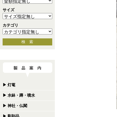
サイズ
カテゴリ
検 索
▶
灯篭
▶
水鉢・蹲・噴水
▶
神社・仏閣
▶
彫刻品