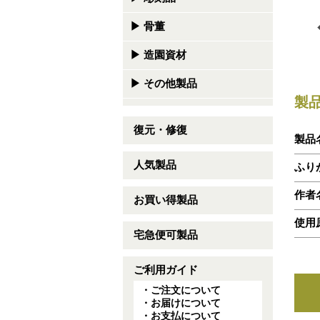
▶
骨董
▶
造園資材
▶
その他製品
製
復元・修復
製品
人気製品
ふり
作者
お買い得製品
使用
宅急便可製品
ご利用ガイド
・ご注文について
・お届けについて
・お支払について