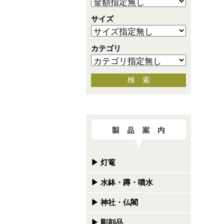
サイズ
カテゴリ
検 索
▶
灯篭
▶
水鉢・蹲・噴水
▶
神社・仏閣
▶
彫刻品