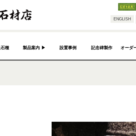
スタッフ
ENGLISH
扱石種
製品案内
▶
設置事例
記念碑製作
オーダ
灯篭
水鉢・蹲・噴水
神社・仏閣
彫刻品
骨董
造園資材
その他