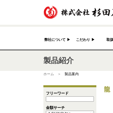
弊社について
▶
こだわり
▶
取
杉田石材店とは？
加工へのこだわり
製品紹介
会社概要
国産の良さ
アクセス
作家紹介
ホーム ＞
製品案内
龍
フリーワード
金額サーチ