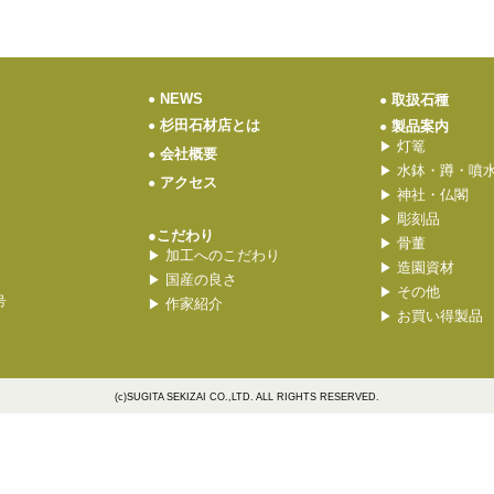
NEWS
●
取扱石種
●
杉田石材店とは
●
製品案内
●
灯篭
▶
会社概要
●
水鉢・蹲・噴
▶
アクセス
●
神社・仏閣
▶
彫刻品
▶
●こだわり
骨董
▶
加工へのこだわり
▶
造園資材
▶
国産の良さ
▶
その他
▶
号
作家紹介
▶
お買い得製品
▶
(c)SUGITA SEKIZAI CO.,LTD. ALL RIGHTS RESERVED.