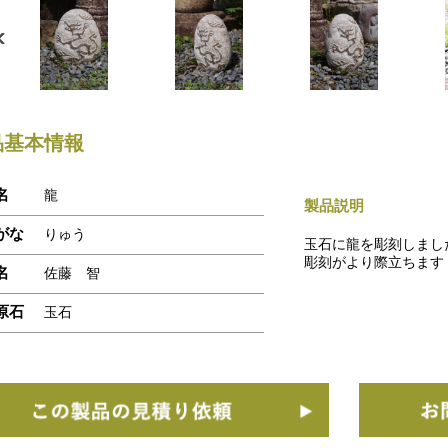
品基本情報
名
龍
製品説明
がな
りゅう
玉石に龍を彫刻しまし
彫刻がより際立ちます
名
佐藤 智
原石
玉石