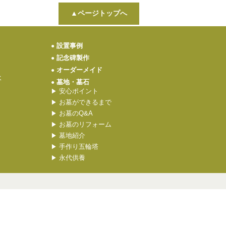
▲ページトップへ
設置事例
●
記念碑製作
●
オーダーメイド
●
水
墓地・墓石
●
安心ポイント
▶
お墓ができるまで
▶
お墓のQ&A
▶
お墓のリフォーム
▶
墓地紹介
▶
手作り五輪塔
▶
永代供養
▶