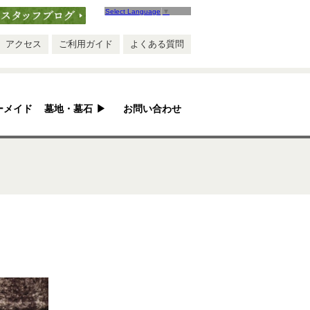
Select Language
▼
ブログ
アクセス
ご利用ガイド
よくある質問
ーメイド
墓地・墓石
▶
お問い合わせ
安心ポイント
お墓ができるまで
お墓のQ&A
お墓のリフォーム
墓地紹介
手作り五輪塔
永代供養