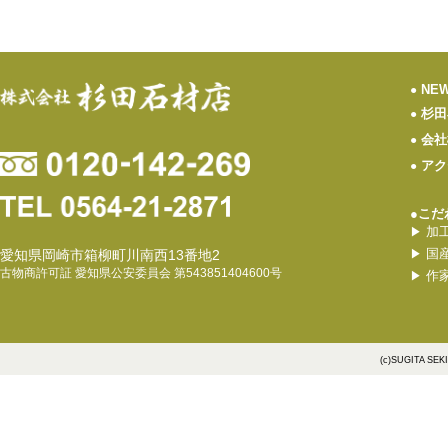
NE
●
杉田
●
会社
●
アク
●
●こだ
加
▶
国
愛知県岡崎市箱柳町川南西13番地2
▶
古物商許可証 愛知県公安委員会 第543851404600号
作
▶
(c)SUGITA SEK