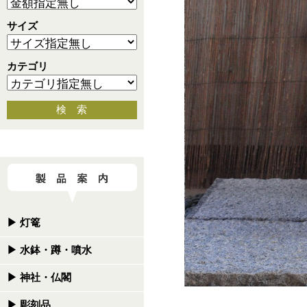
サイズ
カテゴリ
検 索
▶
灯篭
▶
水鉢・蹲・噴水
▶
神社・仏閣
▶
彫刻品