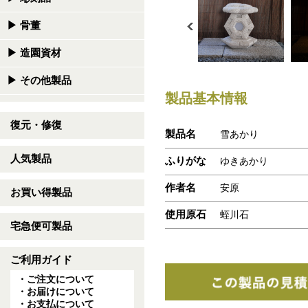
▶
骨董
▶
造園資材
▶
その他製品
製品基本情報
復元・修復
製品名
雪あかり
人気製品
ふりがな
ゆきあかり
作者名
安原
お買い得製品
使用原石
蛭川石
宅急便可製品
ご利用ガイド
・ご注文について
・お届けについて
・お支払について