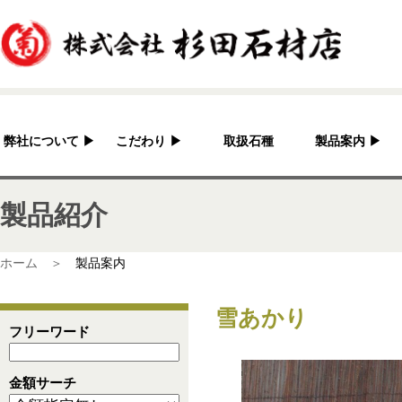
弊社について
▶
こだわり
▶
取扱石種
製品案内
▶
杉田石材店とは？
加工へのこだわり
灯篭
製品紹介
会社概要
国産の良さ
水鉢・蹲・噴水
アクセス
作家紹介
神社・仏閣
ホーム ＞
製品案内
彫刻品
雪あかり
骨董
フリーワード
造園資材
金額サーチ
その他