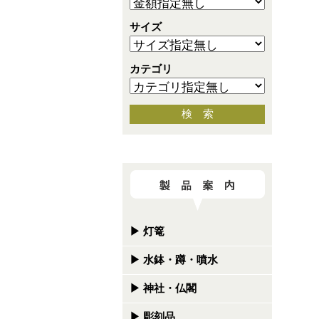
サイズ
カテゴリ
検 索
▶
灯篭
▶
水鉢・蹲・噴水
▶
神社・仏閣
▶
彫刻品