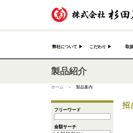
弊社について
▶
こだわり
▶
取
杉田石材店とは？
加工へのこだわり
製品紹介
会社概要
国産の良さ
アクセス
作家紹介
ホーム ＞
製品案内
招
フリーワード
金額サーチ