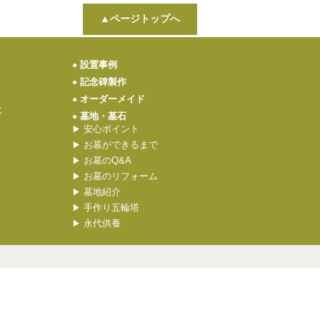
▲ページトップへ
設置事例
●
記念碑製作
●
オーダーメイド
●
水
墓地・墓石
●
安心ポイント
▶
お墓ができるまで
▶
お墓のQ&A
▶
お墓のリフォーム
▶
墓地紹介
▶
手作り五輪塔
▶
永代供養
▶