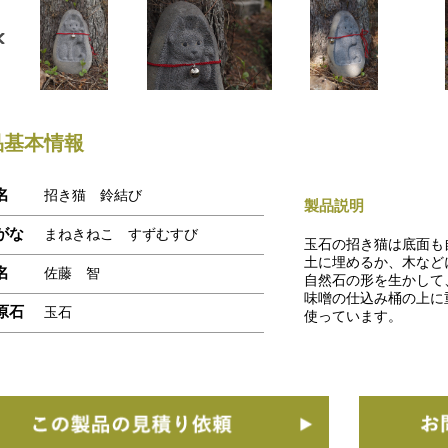
品基本情報
名
招き猫 鈴結び
製品説明
がな
まねきねこ すずむすび
玉石の招き猫は底面も
土に埋めるか、木など
名
佐藤 智
自然石の形を生かして
味噌の仕込み桶の上に
原石
玉石
使っています。