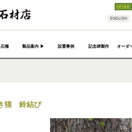
スタッフ
ENGLISH
扱石種
製品案内
▶
設置事例
記念碑製作
オーダ
灯篭
水鉢・蹲・噴水
神社・仏閣
彫刻品
き猫 鈴結び
骨董
造園資材
その他