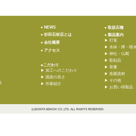
NEWS
●
取扱石種
●
杉田石材店とは
●
製品案内
●
灯篭
▶
会社概要
●
水鉢・蹲・噴
▶
アクセス
●
神社・仏閣
▶
彫刻品
▶
●こだわり
骨董
▶
加工へのこだわり
▶
造園資材
▶
国産の良さ
▶
その他
▶
号
作家紹介
▶
お買い得製品
▶
(c)SUGITA SEKIZAI CO.,LTD. ALL RIGHTS RESERVED.