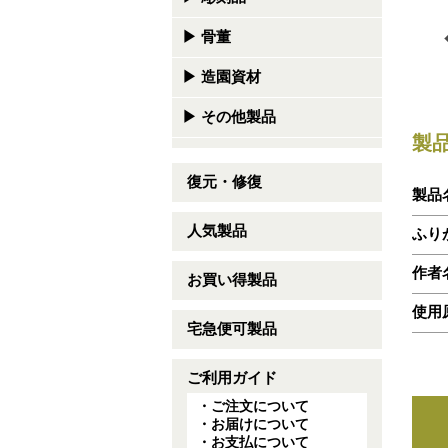
▶
骨董
▶
造園資材
▶
その他製品
製
復元・修復
製品
人気製品
ふり
作者
お買い得製品
使用
宅急便可製品
ご利用ガイド
・ご注文について
・お届けについて
・お支払について