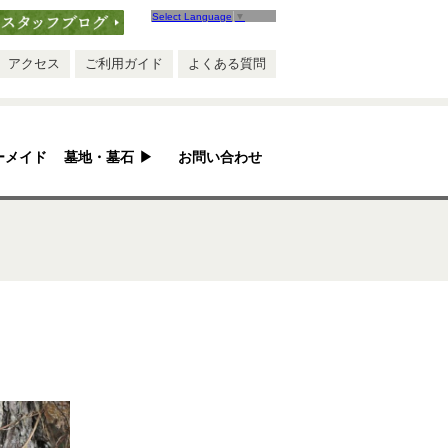
Select Language
▼
ブログ
アクセス
ご利用ガイド
よくある質問
ーメイド
墓地・墓石
▶
お問い合わせ
安心ポイント
お墓ができるまで
お墓のQ&A
お墓のリフォーム
墓地紹介
手作り五輪塔
永代供養