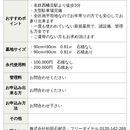
・名鉄西幡豆駅より徒歩3分
・大型駐車場完備
・全区画平坦地なのでお年寄りの方でも安心してお
おすすめポ
参り出来ます
イント
・一度も使われていない新規墓所で、諸設備、管理
も万全です
・ご遺骨のない方もお求め頂けます
・90cm×90cm 0.81㎡ 石積なし
墓地サイズ
・90cm×90cm 0.81㎡ 石積あり
・100,000円 石積なし
永代使用料
・200,000円 石積あり
管理料
お問合わせください
お申込み出
お問合わせください
来る方
お申込み方
お問合わせ下さい
法
その他
株式会社杉田石材店：フリーダイヤル 0120-142-269