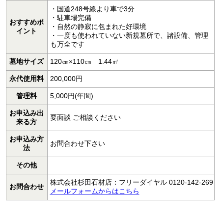
・国道248号線より車で3分
・駐車場完備
おすすめポ
・自然の静寂に包まれた好環境
イント
・一度も使われていない新規墓所で、諸設備、管理
も万全です
墓地サイズ
120㎝×110㎝ 1.44㎡
永代使用料
200,000円
管理料
5,000円(年間)
お申込み出
要面談 ご相談ください
来る方
お申込み方
お問合わせ下さい
法
その他
株式会社杉田石材店：フリーダイヤル 0120-142-269
お問合わせ
メールフォームからはこちら