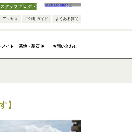
Select Language
▼
ブログ
アクセス
ご利用ガイド
よくある質問
ーメイド
墓地・墓石
▶
お問い合わせ
安心ポイント
お墓ができるまで
お墓のQ&A
お墓のリフォーム
す】
墓地紹介
手作り五輪塔
永代供養