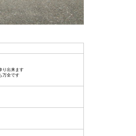
参り出来ます
も万全です