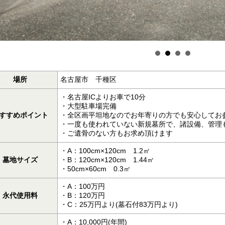
場所
名古屋市 千種区
・名古屋ICよりお車で10分
・大型駐車場完備
すすめポイント
・全区画平坦地なのでお年寄りの方でも安心してお
・一度も使われていない新規墓所で、諸設備、管理
・ご遺骨のない方もお求め頂けます
・A：100cm×120cm 1.2㎡
墓地サイズ
・B：120cm×120cm 1.44㎡
・50cm×60cm 0.3㎡
・A：100万円
永代使用料
・B：120万円
・C：25万円より(墓石付83万円より)
・A：10,000円(年間)