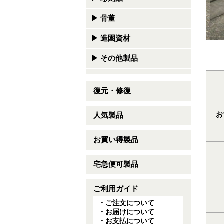
▶
骨董
▶
造園資材
▶
その他製品
復元・修復
お
人気製品
お買い得製品
宅急便可製品
ご利用ガイド
・ご注文について
・お届けについて
・お支払について