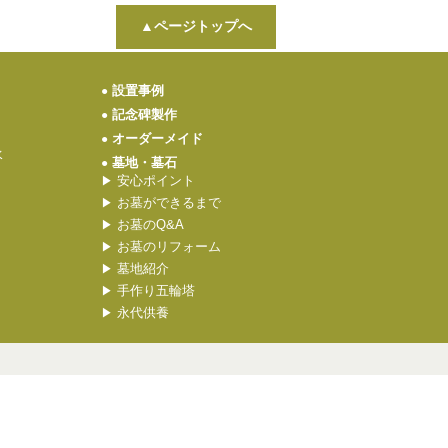
▲ページトップへ
設置事例
●
記念碑製作
●
オーダーメイド
●
水
墓地・墓石
●
安心ポイント
▶
お墓ができるまで
▶
お墓のQ&A
▶
お墓のリフォーム
▶
墓地紹介
▶
手作り五輪塔
▶
永代供養
▶