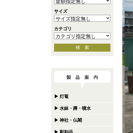
サイズ
カテゴリ
検 索
▶
灯篭
▶
水鉢・蹲・噴水
▶
神社・仏閣
▶
彫刻品