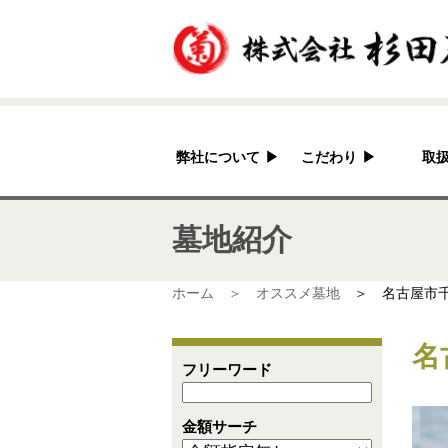
弊社について
▶
こだわり
▶
取
杉田石材店とは？
加工へのこだわり
墓地紹介
会社概要
国産の良さ
アクセス
作家紹介
ホーム ＞
オススメ墓地
＞ 名古屋市
名
フリーワード
金額サーチ