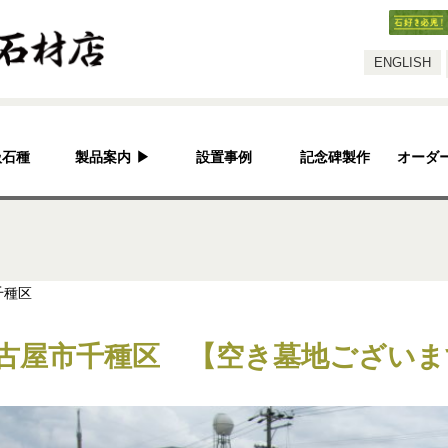
スタッフ
ENGLISH
扱石種
製品案内
▶
設置事例
記念碑製作
オーダ
灯篭
水鉢・蹲・噴水
神社・仏閣
千種区
彫刻品
古屋市千種区 【空き墓地ございま
骨董
造園資材
その他