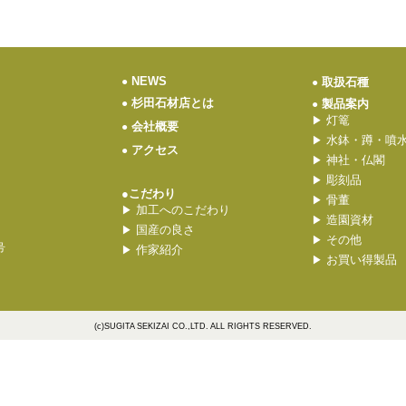
NEWS
●
取扱石種
●
杉田石材店とは
●
製品案内
●
灯篭
▶
会社概要
●
水鉢・蹲・噴
▶
アクセス
●
神社・仏閣
▶
彫刻品
▶
●こだわり
骨董
▶
加工へのこだわり
▶
造園資材
▶
国産の良さ
▶
その他
▶
号
作家紹介
▶
お買い得製品
▶
(c)SUGITA SEKIZAI CO.,LTD. ALL RIGHTS RESERVED.